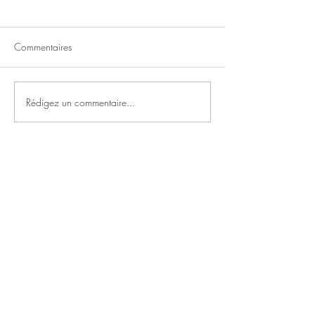
MERCI
Commentaires
Bravo Marie, tu es faite pour ça. Tu m'as
permis de me lancer. Tu m'as écouté,
conseillée, montré les plans. Tu m'as
Rédigez un commentaire...
accompagnée et...