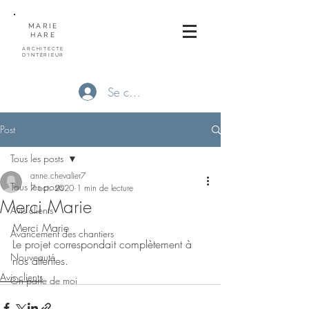
MARIE
HARE
ARCHITECTE
D'INTÉRIEUR
Se connecter
Post
Tous les posts
anne.chevalier7
Tous les posts
7 oct. 2020
1 min de lecture
Merci Marie
Avis clients
Merci Marie
Avancement des chantiers
Le projet correspondait complètement à 
Nouveauté
nos attentes.
Avis clients
On parle de moi