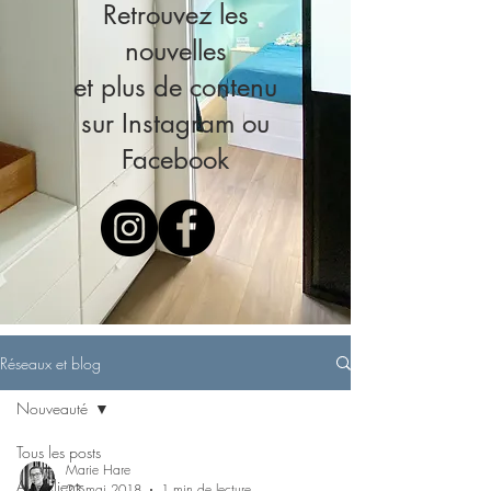
Retrouvez les
nouvelles
et plus de contenu
sur Instagram ou
Facebook
Réseaux et blog
Nouveauté
Tous les posts
Marie Hare
Avis clients
23 mai 2018
1 min de lecture