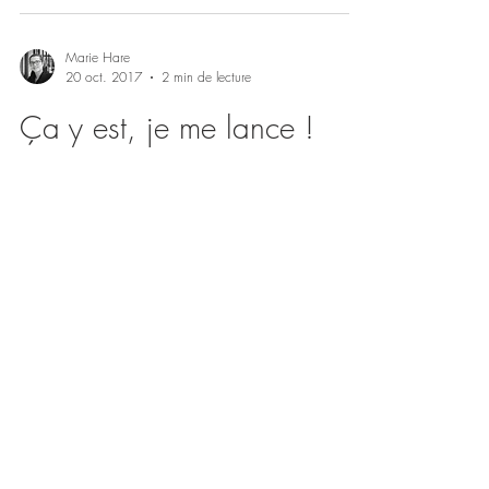
Marie Hare
20 oct. 2017
2 min de lecture
Ça y est, je me lance !
Après y avoir réfléchi longtemps, me dire que je
le ferais "plus tard", à un moment il faut se
lancer et faire ce que l'on a envie de...
N'hésitez pas à me contacter :
mariehare.archi@gmail.com