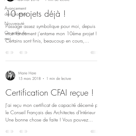
Avancement
10 projets déjà !
des chantiers
Nouveauté
Passage assez symbolique pour moi, depuis
On parle de
mon lancement j'entame mon 10ème projet !
moi
Certains sont finis, beaucoup en cours,
d'autres...
Marie Hare
15 mars 2018
1 min de lecture
Certification CFAI reçue !
J'ai reçu mon certificat de capacité décerné par
le Conseil Français des Architectes d'Intérieur !
Une bonne chose de faite ! Vous pouvez...