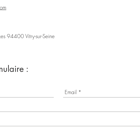
com
s 94400 Vitry-sur-Seine
mulaire :